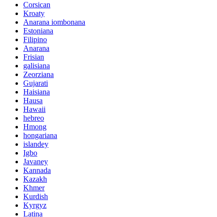
Corsican
Kroaty
Anarana iombonana
Estoniana
Filipino
Anarana
Frisian
galisiana
Zeorziana
Gujarati
Haisiana
Hausa
Hawaii
hebreo
Hmong
hongariana
islandey
Igbo
Javaney
Kannada
Kazakh
Khmer
Kurdish
Kyrgyz
Latina