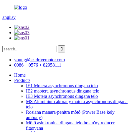
anglisy
young@leadrivemotor.com
0086 + 0576 + 82958111
Home
Products
IE1 Motera asynchronous dingana telo
IE2 maotera asynchronous dingana telo
IE3 Motera asynchronous dingana telo
MS Aluminium akorany motera asynchronous dingana
telo
Rosiana manara-penitra môtô (Power Base kely
ambony)
Môtô asinkronina dingana telo ho an'ny reducer
fitaovana