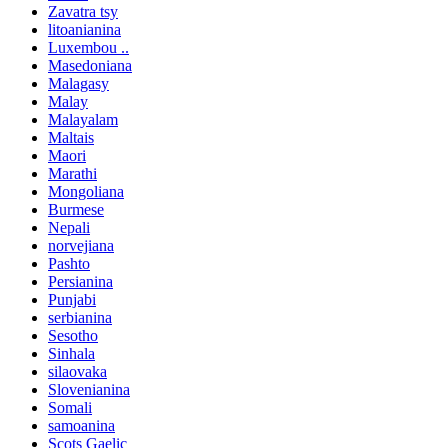
Zavatra tsy
litoanianina
Luxembou ..
Masedoniana
Malagasy
Malay
Malayalam
Maltais
Maori
Marathi
Mongoliana
Burmese
Nepali
norvejiana
Pashto
Persianina
Punjabi
serbianina
Sesotho
Sinhala
silaovaka
Slovenianina
Somali
samoanina
Scots Gaelic