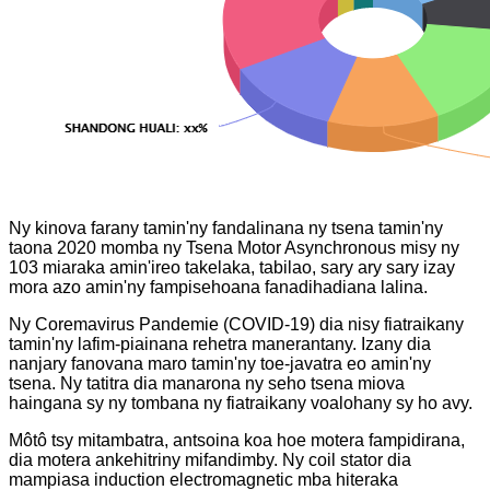
Ny kinova farany tamin'ny fandalinana ny tsena tamin'ny
taona 2020 momba ny Tsena Motor Asynchronous misy ny
103 miaraka amin'ireo takelaka, tabilao, sary ary sary izay
mora azo amin'ny fampisehoana fanadihadiana lalina.
Ny Coremavirus Pandemie (COVID-19) dia nisy fiatraikany
tamin'ny lafim-piainana rehetra manerantany. Izany dia
nanjary fanovana maro tamin'ny toe-javatra eo amin'ny
tsena. Ny tatitra dia manarona ny seho tsena miova
haingana sy ny tombana ny fiatraikany voalohany sy ho avy.
Môtô tsy mitambatra, antsoina koa hoe motera fampidirana,
dia motera ankehitriny mifandimby. Ny coil stator dia
mampiasa induction electromagnetic mba hiteraka