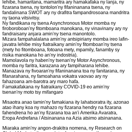
lehibe, hamaritana, mamaritra ary hamakafaka ny lanja, ny
fizarana tsena, ny tontolon'ny fifaninanana tsena, ny
fandalinana SWOT ary ny drafitra fampandrosoana mandritra
ny taona vitsivitsy.
Ny fandikana ny tsena Asynchronous Motor momba ny
firoboroboan'ny fitomboana manokana, ny vinavinany ary ny
fandraisany anjara amin'ny tsena manontolo.
Mizara fampahalalana amin'ny antsipiriany momba ireo lafin-
javatra lehibe misy fiatraikany amin'ny fitomboan'ny tsena
(mety ho fitomboana, fotoana mety, mpamily, fanamby sy
risika manokana ho an'ny indostria).
Mamolavola ny haben'ny tsenan'ny Motor Asynchronous,
momba ny faritra, karazana ary fampiharana lehibe.
Manazava ny fivoaran'ny fifaninanana toa ny fanitarana, ny
fifanarahana, ny famoahana vokatra vaovao ary ny
fahazoana am-barotra ary maro hafa.
Famakafakana ny fiatraikany COVID-19 eo amin'ny
tsenan'ny moto tsy mifangaro
Misaotra anao tamin'ny famakiana ity lahatsoratra ity, azonao
atao ihany koa ny mahazo ny fizarana hendry na fizarana
fahendrena ho an'ny fizarana toa an'i Amerika Avaratra,
Eropa Andrefana / Atsinanana na Azia atsimo atsinanana.
Miaraka amin'ny angon-drakitra nomena, ny Research on