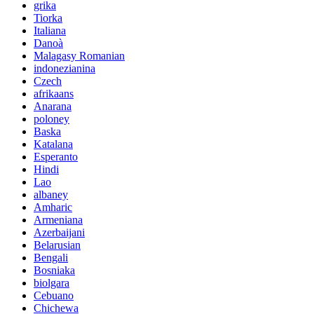
grika
Tiorka
Italiana
Danoà
Malagasy Romanian
indonezianina
Czech
afrikaans
Anarana
poloney
Baska
Katalana
Esperanto
Hindi
Lao
albaney
Amharic
Armeniana
Azerbaijani
Belarusian
Bengali
Bosniaka
biolgara
Cebuano
Chichewa