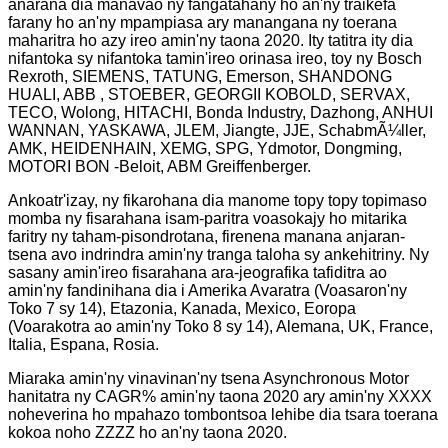
anarana dia manavao ny fangatahany ho an'ny traikefa
farany ho an'ny mpampiasa ary manangana ny toerana
maharitra ho azy ireo amin'ny taona 2020. Ity tatitra ity dia
nifantoka sy nifantoka tamin'ireo orinasa ireo, toy ny Bosch
Rexroth, SIEMENS, TATUNG, Emerson, SHANDONG
HUALI, ABB , STOEBER, GEORGII KOBOLD, SERVAX,
TECO, Wolong, HITACHI, Bonda Industry, Dazhong, ANHUI
WANNAN, YASKAWA, JLEM, Jiangte, JJE, SchabmÃ¼ller,
AMK, HEIDENHAIN, XEMG, SPG, Ydmotor, Dongming,
MOTORI BON -Beloit, ABM Greiffenberger.
Ankoatr'izay, ny fikarohana dia manome topy topy topimaso
momba ny fisarahana isam-paritra voasokajy ho mitarika
faritry ny taham-pisondrotana, firenena manana anjaran-
tsena avo indrindra amin'ny tranga taloha sy ankehitriny. Ny
sasany amin'ireo fisarahana ara-jeografika tafiditra ao
amin'ny fandinihana dia i Amerika Avaratra (Voasaron'ny
Toko 7 sy 14), Etazonia, Kanada, Mexico, Eoropa
(Voarakotra ao amin'ny Toko 8 sy 14), Alemana, UK, France,
Italia, Espana, Rosia.
Miaraka amin'ny vinavinan'ny tsena Asynchronous Motor
hanitatra ny CAGR% amin'ny taona 2020 ary amin'ny XXXX
noheverina ho mpahazo tombontsoa lehibe dia tsara toerana
kokoa noho ZZZZ ho an'ny taona 2020.