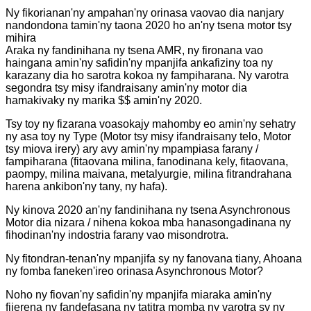
Ny fikorianan'ny ampahan'ny orinasa vaovao dia nanjary
nandondona tamin'ny taona 2020 ho an'ny tsena motor tsy
mihira
Araka ny fandinihana ny tsena AMR, ny fironana vao
haingana amin'ny safidin'ny mpanjifa ankafiziny toa ny
karazany dia ho sarotra kokoa ny fampiharana. Ny varotra
segondra tsy misy ifandraisany amin'ny motor dia
hamakivaky ny marika $$ amin'ny 2020.
Tsy toy ny fizarana voasokajy mahomby eo amin'ny sehatry
ny asa toy ny Type (Motor tsy misy ifandraisany telo, Motor
tsy miova irery) ary avy amin'ny mpampiasa farany /
fampiharana (fitaovana milina, fanodinana kely, fitaovana,
paompy, milina maivana, metalyurgie, milina fitrandrahana
harena ankibon'ny tany, ny hafa).
Ny kinova 2020 an'ny fandinihana ny tsena Asynchronous
Motor dia nizara / nihena kokoa mba hanasongadinana ny
fihodinan'ny indostria farany vao misondrotra.
Ny fitondran-tenan'ny mpanjifa sy ny fanovana tiany, Ahoana
ny fomba faneken'ireo orinasa Asynchronous Motor?
Noho ny fiovan'ny safidin'ny mpanjifa miaraka amin'ny
fijerena ny fandefasana ny tatitra momba ny varotra sy ny