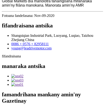
Global Markets dia manolotra fanaingoana mifanaraka
amin'ny filàna manokana. Manorata amin'ny AMR
Fotoana fandefasana: Nov-09-2020
fifandraisana
antsika
Shangsiqian Industrial Park, Luoyang, Luqiao, Taizhou
Zhejiang China
0086 + 0576 + 82958111
young@leadrivemotor.com
fifandraisana
manaraka
antsika
famandrihana
mankany amin'ny
Gazetinay