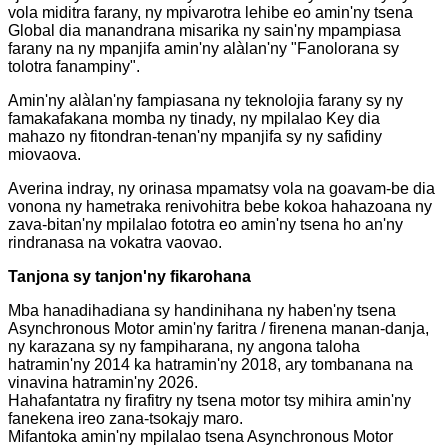
vola miditra farany, ny mpivarotra lehibe eo amin'ny tsena
Global dia manandrana misarika ny sain'ny mpampiasa
farany na ny mpanjifa amin'ny alàlan'ny "Fanolorana sy
tolotra fanampiny".
Amin'ny alàlan'ny fampiasana ny teknolojia farany sy ny
famakafakana momba ny tinady, ny mpilalao Key dia
mahazo ny fitondran-tenan'ny mpanjifa sy ny safidiny
miovaova.
Averina indray, ny orinasa mpamatsy vola na goavam-be dia
vonona ny hametraka renivohitra bebe kokoa hahazoana ny
zava-bitan'ny mpilalao fototra eo amin'ny tsena ho an'ny
rindranasa na vokatra vaovao.
Tanjona sy tanjon'ny fikarohana
Mba hanadihadiana sy handinihana ny haben'ny tsena
Asynchronous Motor amin'ny faritra / firenena manan-danja,
ny karazana sy ny fampiharana, ny angona taloha
hatramin'ny 2014 ka hatramin'ny 2018, ary tombanana na
vinavina hatramin'ny 2026.
Hahafantatra ny firafitry ny tsena motor tsy mihira amin'ny
fanekena ireo zana-tsokajy maro.
Mifantoka amin'ny mpilalao tsena Asynchronous Motor