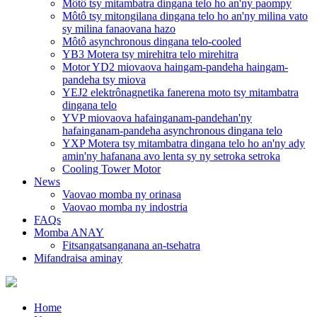
Môtô tsy mitambatra dingana telo ho an'ny paompy
Môtô tsy mitongilana dingana telo ho an'ny milina vato
sy milina fanaovana hazo
Môtô asynchronous dingana telo-cooled
YB3 Motera tsy mirehitra telo mirehitra
Motor YD2 miovaova haingam-pandeha haingam-
pandeha tsy miova
YEJ2 elektrônagnetika fanerena moto tsy mitambatra
dingana telo
YVP miovaova hafainganam-pandehan'ny
hafainganam-pandeha asynchronous dingana telo
YXP Motera tsy mitambatra dingana telo ho an'ny ady
amin'ny hafanana avo lenta sy ny setroka setroka
Cooling Tower Motor
News
Vaovao momba ny orinasa
Vaovao momba ny indostria
FAQs
Momba ANAY
Fitsangatsanganana an-tsehatra
Mifandraisa aminay
Home