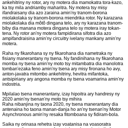
ankehitriny ny rotor, ary ny motera dia mamokatra tora-kazo,
ka tsy mila andriamby maharitra. Ny motera tsy misy
ifandraisany dia azo zaraina amin'ny tranom-borona
miolakolaka sy tranom-borona miendrika rotor. Ny karazana
miolakolaka dia môtô dingana telo, ary ny karazana tranom-
biby dia manana motera dingana telo sy motera iray tokan-
tena. Ny rotor an'ny motera fampidirana sifotra dia azo
ampifandraisina amin'ny circuitry ivelany mankany amin'ny
motera.
Raha ny fikarohana sy ny fikarohana dia nametraka ny
fisiany manerantany ny tsena. Ny fandinihana ny fikarohana
momba ny tsena amin'ny moto tsy mitambatra dia manolotra
tomban'ezaka feno amin'ny tsena ary misy fironana ho avy,
anton-javatra mitombo ankehitriny, hevitra mifantoka,
antsipiriany ary angona momba ny tsena voamarina amin'ny
indostria.
Mpilalao tsena manerantany, izay hipoitra ary handresy ny
2020 amin'ny tsenan'ny moto tsy mihira
Raha nibanjina ny taona 2020, ny tsena manerantany dia
antenaina ho taona manan-danja ho an'ny tsenan'ny Motor
Asynchronous amin'ny resaka fitomboana sy fidiram-bola.
Saika ny orinasa rehetra izay voatanisa na voasoratra