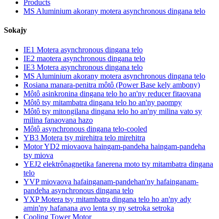
Products
MS Aluminium akorany motera asynchronous dingana telo
Sokajy
IE1 Motera asynchronous dingana telo
IE2 maotera asynchronous dingana telo
IE3 Motera asynchronous dingana telo
MS Aluminium akorany motera asynchronous dingana telo
Rosiana manara-penitra môtô (Power Base kely ambony)
Môtô asinkronina dingana telo ho an'ny reducer fitaovana
Môtô tsy mitambatra dingana telo ho an'ny paompy
Môtô tsy mitongilana dingana telo ho an'ny milina vato sy
milina fanaovana hazo
Môtô asynchronous dingana telo-cooled
YB3 Motera tsy mirehitra telo mirehitra
Motor YD2 miovaova haingam-pandeha haingam-pandeha
tsy miova
YEJ2 elektrônagnetika fanerena moto tsy mitambatra dingana
telo
YVP miovaova hafainganam-pandehan'ny hafainganam-
pandeha asynchronous dingana telo
YXP Motera tsy mitambatra dingana telo ho an'ny ady
amin'ny hafanana avo lenta sy ny setroka setroka
Cooling Tower Motor