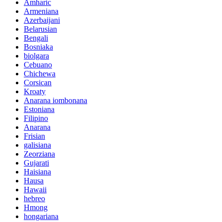
Amharic
Armeniana
Azerbaijani
Belarusian
Bengali
Bosniaka
biolgara
Cebuano
Chichewa
Corsican
Kroaty
Anarana iombonana
Estoniana
Filipino
Anarana
Frisian
galisiana
Zeorziana
Gujarati
Haisiana
Hausa
Hawaii
hebreo
Hmong
hongariana