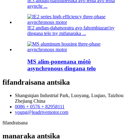
IE3 andian-tsarimihetsika avo lenta avo lenta
asynchr ...
IE2 andian-dahatsoratra avo fahombiazan'ny
dingana telo tsy mifanaraka ...
MS alim-ponenana môtô
asynchronous dingana telo
fifandraisana
antsika
Shangsiqian Industrial Park, Luoyang, Luqiao, Taizhou
Zhejiang China
0086 + 0576 + 82958111
young@leadrivemotor.com
fifandraisana
manaraka
antsika