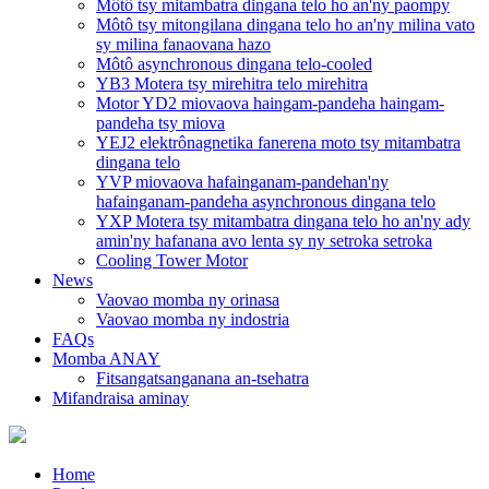
Môtô tsy mitambatra dingana telo ho an'ny paompy
Môtô tsy mitongilana dingana telo ho an'ny milina vato
sy milina fanaovana hazo
Môtô asynchronous dingana telo-cooled
YB3 Motera tsy mirehitra telo mirehitra
Motor YD2 miovaova haingam-pandeha haingam-
pandeha tsy miova
YEJ2 elektrônagnetika fanerena moto tsy mitambatra
dingana telo
YVP miovaova hafainganam-pandehan'ny
hafainganam-pandeha asynchronous dingana telo
YXP Motera tsy mitambatra dingana telo ho an'ny ady
amin'ny hafanana avo lenta sy ny setroka setroka
Cooling Tower Motor
News
Vaovao momba ny orinasa
Vaovao momba ny indostria
FAQs
Momba ANAY
Fitsangatsanganana an-tsehatra
Mifandraisa aminay
Home