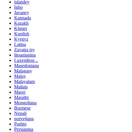
islandey
Igbo
Javaney
Kannada
Kazakh
Khmer
Kurdish
Kyrgyz
Latina
Zavatra tsy
litoanianina
Luxembou ..
Masedoniana
Malagasy
Malay
Malayalam
Maltais
Maori
Marathi
Mongoliana
Burmese
Nepali
norvejiana
Pashto
Persianina