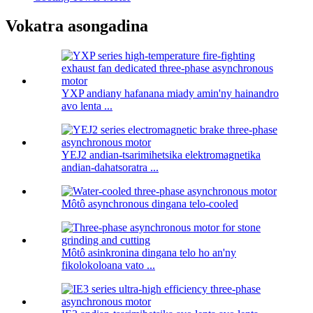
Vokatra asongadina
YXP andiany hafanana miady amin'ny hainandro
avo lenta ...
YEJ2 andian-tsarimihetsika elektromagnetika
andian-dahatsoratra ...
Môtô asynchronous dingana telo-cooled
Môtô asinkronina dingana telo ho an'ny
fikolokoloana vato ...