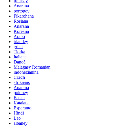
frantsay
Anarana
portogey
Fikarohana
Rosiana
Anarana
Koreana
Arabo
irlandey
grika
Tiorka
Italiana
Danoà
Malagasy Romanian
indonezianina
Czech
afrikaans
Anarana
poloney
Baska
Katalana
Esperanto
Hindi
Lao
albaney