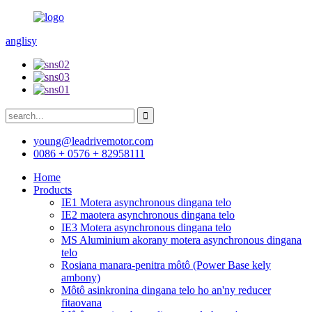
anglisy
young@leadrivemotor.com
0086 + 0576 + 82958111
Home
Products
IE1 Motera asynchronous dingana telo
IE2 maotera asynchronous dingana telo
IE3 Motera asynchronous dingana telo
MS Aluminium akorany motera asynchronous dingana
telo
Rosiana manara-penitra môtô (Power Base kely
ambony)
Môtô asinkronina dingana telo ho an'ny reducer
fitaovana