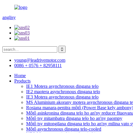
anglisy
young@leadrivemotor.com
0086 + 0576 + 82958111
Home
Products
IE1 Motera asynchronous dingana telo
IE2 maotera asynchronous dingana telo
IE3 Motera asynchronous dingana telo
MS Aluminium akorany motera asynchronous dingana te
Rosiana manara-penitra môtô (Power Base kely ambony
Môtô asinkronina dingana telo ho an'ny reducer fitaovan
Môtô tsy mitambatra dingana telo ho an'ny paompy
Môtô tsy mitongilana dingana telo ho an'ny milina vato 
Môtô asynchronous dingana telo-cooled