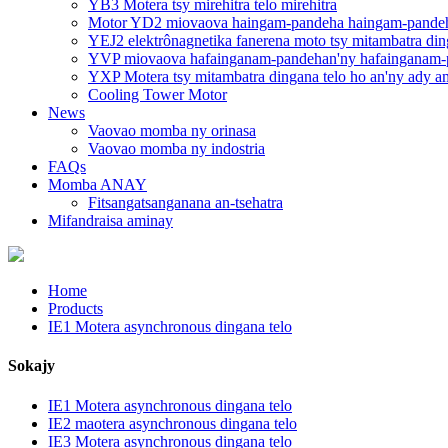
YB3 Motera tsy mirehitra telo mirehitra
Motor YD2 miovaova haingam-pandeha haingam-pandeh
YEJ2 elektrônagnetika fanerena moto tsy mitambatra din
YVP miovaova hafainganam-pandehan'ny hafainganam-p
YXP Motera tsy mitambatra dingana telo ho an'ny ady am
Cooling Tower Motor
News
Vaovao momba ny orinasa
Vaovao momba ny indostria
FAQs
Momba ANAY
Fitsangatsanganana an-tsehatra
Mifandraisa aminay
Home
Products
IE1 Motera asynchronous dingana telo
Sokajy
IE1 Motera asynchronous dingana telo
IE2 maotera asynchronous dingana telo
IE3 Motera asynchronous dingana telo