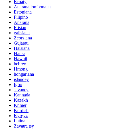
Kroaty
Anarana iombonana
Estoniana
Filipino
Anarana
Frisian
galisiana
Zeorziana
Gujarati
Haisiana
Hausa
Hawaii
hebreo
Hmong
hongariana
islandey
Igbo
Javaney
Kannada
Kazakh
Khmer
Kurdish
Kyrgyz
Latina
Zavatra tsy