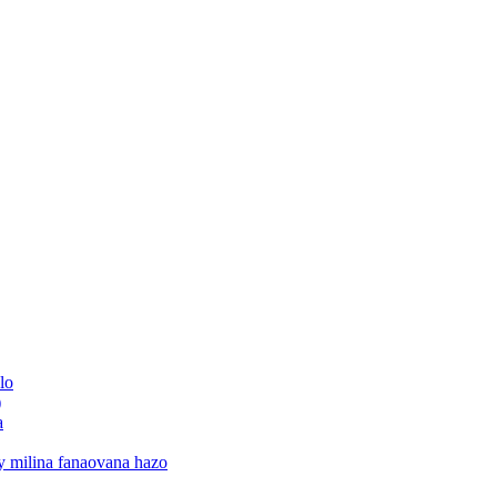
lo
)
a
sy milina fanaovana hazo