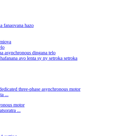
ina fanaovana hazo
 miova
elo
 asynchronous dingana telo
afanana avo lenta sy ny setroka setroka
a ...
soratra ...