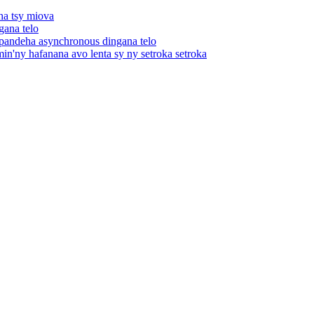
a tsy miova
gana telo
andeha asynchronous dingana telo
in'ny hafanana avo lenta sy ny setroka setroka