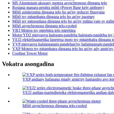
MS Aluminium akorany motera asynchronous dingana telo
Rosiana manara-penitra môtô (Power Base kely ambony)
Môtô asinkronina dingana telo ho an'ny reducer fitaovana
Môtô tsy mitambatra dingana telo ho an'ny paompy
Môtô tsy mitongilana dingana telo ho an'ny milina vato sy mil
Môtô asynchronous dingana telo-cooled
YB3 Motera tsy mirehitra telo mirehitra
Motor YD2 miovaova haingam-pandeha haingam-pandeha tsy
YEJ2 elektrônagnetika fanerena moto tsy mitambatra dingana t
YVP miovaova hafainganam-pandehan'ny hafainganam-pandeha
YXP Motera tsy mitambatra dingana telo ho an'ny ady amin'ny h
Cooling Tower Motor
Vokatra asongadina
YXP andiany hafanana miady amin'ny hainandro avo lent
YEJ2 andian-tsarimihetsika elektromagnetika andian-dahat
Môtô asynchronous dingana telo-cooled