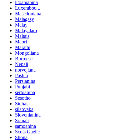
litoanianina
Luxembou ..
Masedoniana
Malagasy
Malay
Malayalam
Maltais
Maori
Marathi
Mongoliana
Burmese
Nepali
norvejiana
Pashto
Persianina
Punjabi
serbianina
Sesotho
Sinhala
silaovaka
Slovenianina
Somali
samoanina
Scots Gaelic
Shona