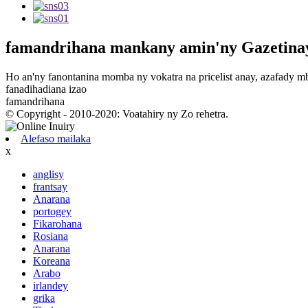
famandrihana
mankany amin'ny Gazetina
Ho an'ny fanontanina momba ny vokatra na pricelist anay, azafady mba
fanadihadiana izao
famandrihana
© Copyright - 2010-2020: Voatahiry ny Zo rehetra.
Alefaso mailaka
x
anglisy
frantsay
Anarana
portogey
Fikarohana
Rosiana
Anarana
Koreana
Arabo
irlandey
grika