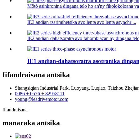
Môtô asinkronina dingana telo ho an'ny fikolokoloana vat
IE3 andian-tsarimihetsika avo lenta avo lenta asynchr ...
IE2 andian-dahatsoratra avo fahombiazan'ny dingana telo 
IE1 andian-dahatsoratra asotronika dingan
fifandraisana
antsika
Shangsiqian Industrial Park, Luoyang, Luqiao, Taizhou Zhejia
0086 + 0576 + 82958111
young@leadrivemotor.com
fifandraisana
manaraka
antsika