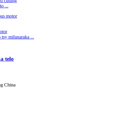
o ...
tsy mifanaraka ...
a telo
ng China