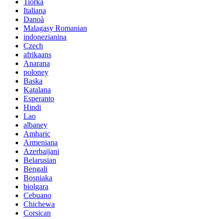
Tiorka
Italiana
Danoà
Malagasy Romanian
indonezianina
Czech
afrikaans
Anarana
poloney
Baska
Katalana
Esperanto
Hindi
Lao
albaney
Amharic
Armeniana
Azerbaijani
Belarusian
Bengali
Bosniaka
biolgara
Cebuano
Chichewa
Corsican